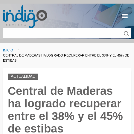
Pasar al contenido principal
INICIO
Sobrescribir enlaces de ayuda a la navegación
CURRENT:
CENTRAL DE MADERAS HA LOGRADO RECUPERAR ENTRE EL 38% Y EL 45% DE
ESTIBAS
ACTUALIDAD
Central de Maderas
ha logrado recuperar
entre el 38% y el 45%
de estibas