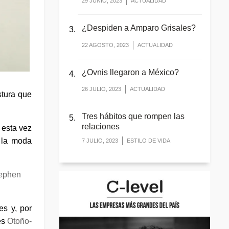
29 JUNIO, 2023
ACTUALIDAD
¿Despiden a Amparo Grisales?
22 AGOSTO, 2023
ACTUALIDAD
¿Ovnis llegaron a México?
26 JULIO, 2023
ACTUALIDAD
stura que
Tres hábitos que rompen las
relaciones
 esta vez
 la moda
7 JULIO, 2023
ESTILO DE VIDA
ephen
es y, por
es
Otoño-