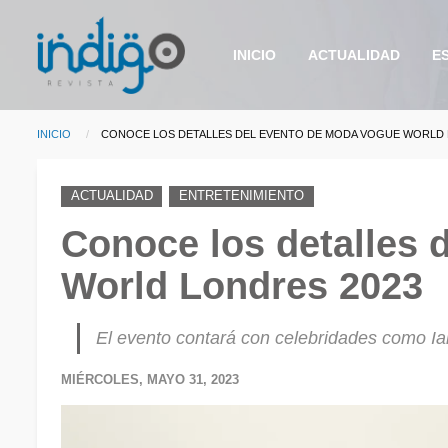
Pasar al contenido principal
Main
INICIO
ACTUALIDAD
ES
navigation
INICIO
CURRENT:
CONOCE LOS DETALLES DEL EVENTO DE MODA VOGUE WORLD 
Sobrescribir enlaces d
ACTUALIDAD
ENTRETENIMIENTO
Conoce los detalles 
World Londres 2023
El evento contará con celebridades como Ia
MIÉRCOLES, MAYO 31, 2023