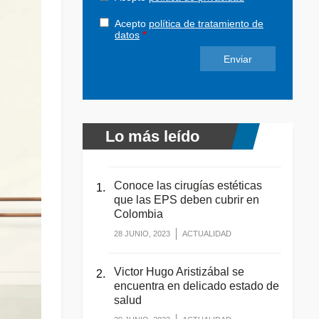
Acepto
política de tratamiento de
datos
Lo más leído
Conoce las cirugías estéticas
que las EPS deben cubrir en
Colombia
28 JUNIO, 2023
ACTUALIDAD
Victor Hugo Aristizábal se
encuentra en delicado estado de
salud