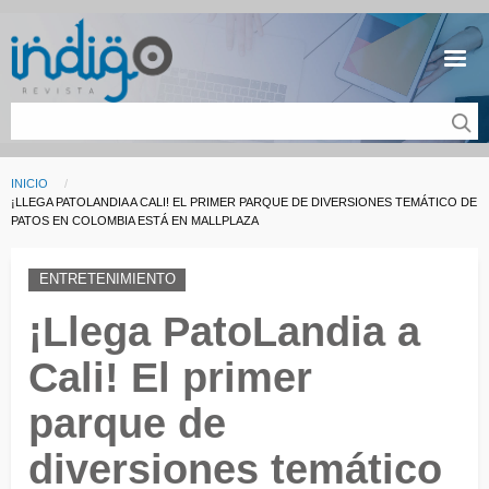
Pasar al contenido principal
INICIO
Sobrescribir enlaces de ayuda a la navegación
CURRENT:
¡LLEGA PATOLANDIA A CALI! EL PRIMER PARQUE DE DIVERSIONES TEMÁTICO DE
PATOS EN COLOMBIA ESTÁ EN MALLPLAZA
ENTRETENIMIENTO
¡Llega PatoLandia a
Cali! El primer
parque de
diversiones temático