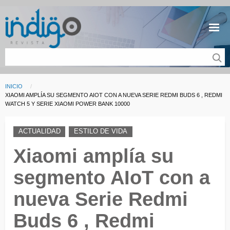
Pasar al contenido principal
INICIO
Sobrescribir enlaces de ayuda a la navegación
CURRENT:
XIAOMI AMPLÍA SU SEGMENTO AIOT CON A NUEVA SERIE REDMI BUDS 6 , REDMI
WATCH 5 Y SERIE XIAOMI POWER BANK 10000
ACTUALIDAD
ESTILO DE VIDA
Xiaomi amplía su
segmento AIoT con a
nueva Serie Redmi
Buds 6 , Redmi