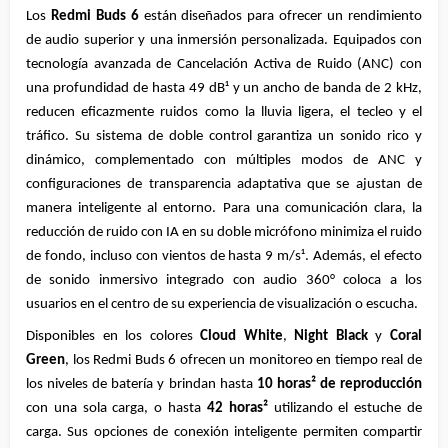
Los 
Redmi Buds 6
 están diseñados para ofrecer un rendimiento 
de audio superior y una inmersión personalizada. Equipados con 
tecnología avanzada de Cancelación Activa de Ruido (ANC) con 
una profundidad de hasta 49 dB¹ y un ancho de banda de 2 kHz, 
reducen eficazmente ruidos como la lluvia ligera, el tecleo y el 
tráfico. Su sistema de doble control garantiza un sonido rico y 
dinámico, complementado con múltiples modos de ANC y 
configuraciones de transparencia adaptativa que se ajustan de 
manera inteligente al entorno. Para una comunicación clara, la 
reducción de ruido con IA en su doble micrófono minimiza el ruido 
de fondo, incluso con vientos de hasta 9 m/s¹. Además, el efecto 
de sonido inmersivo integrado con audio 360° coloca a los 
usuarios en el centro de su experiencia de visualización o escucha.
Disponibles en los colores 
Cloud White
, 
Night Black
 y 
Coral 
Green
, los Redmi Buds 6 ofrecen un monitoreo en tiempo real de 
los niveles de batería y brindan hasta 
10 horas² de reproducción
con una sola carga, o hasta 
42 horas²
 utilizando el estuche de 
carga. Sus opciones de conexión inteligente permiten compartir 