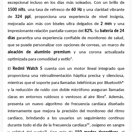
excepcional incluso en los días más soleados. Con un brillo de 
1500 nits
, una tasa de refresco de 
60 Hz
 y una claridad vibrante 
de 
324 ppi
, proporciona una experiencia de nivel insignia, 
mejorada aún más con biseles ultra delgados de 
2 mm
 y una 
impresionante relación pantalla-cuerpo del 
82%
. Su 
batería de 24 
días
 garantiza una experiencia confiable de monitoreo de salud, 
que se puede personalizar con opciones de correas, un marco de 
aleación de aluminio premium
 y una corona actualizada 
optimizada para comodidad y estilo².
El 
Redmi Watch 5
 cuenta con un motor lineal integrado que 
proporciona una retroalimentación háptica precisa y silenciosa, 
mientras que el soporte para llamadas telefónicas por Bluetooth® 
y la reducción de ruido con doble micrófono aseguran llamadas 
claras en entornos ruidosos o ventosos al aire libre⁹. Además, 
presenta un nuevo algoritmo de frecuencia cardíaca diseñado 
internamente que mejora la precisión del monitoreo del ritmo 
cardíaco, brindando a los usuarios un seguimiento continuo 
durante todo el día de la frecuencia cardíaca¹⁰, oxígeno en sangre 