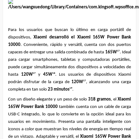
Para los usuarios que buscan lo último en carga portátil de 
dispositivos, 
Xiaomi desarrolló el Xiaomi 165W Power Bank 
10000
. Conveniente, rápido y versátil, cuenta con dos puertos 
capaces de entregar una salida combinada de hasta 
165W
¹⁷. Ideal 
para cargar smartphones, tabletas y computadoras portátiles, 
puede cargar simultáneamente dos dispositivos a velocidades de 
hasta 
120W
¹⁷ y 
45W
¹⁸. Los usuarios de dispositivos Xiaomi 
podrán disfrutar de la carga de 
120W
¹⁷, alcanzando una carga 
completa en tan solo 
23 minutos
¹⁹.
Con un diseño elegante y un peso de solo 
318 gramos
, el 
Xiaomi 
165W Power Bank 10000
 también cuenta con un cable de carga 
USB-C integrado, lo que lo convierte en la opción ideal para los 
usuarios en movimiento. Presenta una pantalla inteligente con 
iconos a color que muestran los niveles de energía en tiempo real 
de un vistazo. Adaptable y versátil, el 
Xiaomi 165W Power Bank 